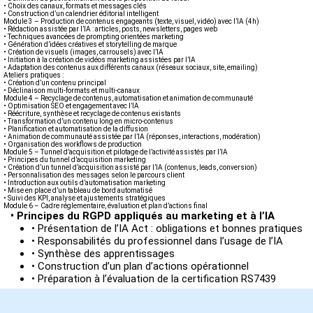
• Choix des canaux, formats et messages clés
• Construction d’un calendrier éditorial intelligent
Module 3 – Production de contenus engageants (texte, visuel, vidéo) avec l’IA (4h)
• Rédaction assistée par l’IA : articles, posts, newsletters, pages web
• Techniques avancées de prompting orientées marketing
• Génération d’idées créatives et storytelling de marque
• Création de visuels (images, carrousels) avec l’IA
• Initiation à la création de vidéos marketing assistées par l’IA
• Adaptation des contenus aux différents canaux (réseaux sociaux, site, emailing)
Ateliers pratiques :
• Création d’un contenu principal
• Déclinaison multi-formats et multi-canaux
Module 4 – Recyclage de contenus, automatisation et animation de communauté
• Optimisation SEO et engagement avec l’IA
• Réécriture, synthèse et recyclage de contenus existants
• Transformation d’un contenu long en micro-contenus
• Planification et automatisation de la diffusion
• Animation de communauté assistée par l’IA (réponses, interactions, modération)
• Organisation des workflows de production
Module 5 – Tunnel d’acquisition et pilotage de l’activité assistés par l’IA
• Principes du tunnel d’acquisition marketing
• Création d’un tunnel d’acquisition assisté par l’IA (contenus, leads, conversion)
• Personnalisation des messages selon le parcours client
• Introduction aux outils d’automatisation marketing
• Mise en place d’un tableau de bord automatisé
• Suivi des KPI, analyse et ajustements stratégiques
Module 6 – Cadre réglementaire, évaluation et plan d’actions final
• Principes du RGPD appliqués au marketing et à l’IA
• Présentation de l’IA Act : obligations et bonnes pratiques
• Responsabilités du professionnel dans l’usage de l’IA
• Synthèse des apprentissages
• Construction d’un plan d’actions opérationnel
• Préparation à l’évaluation de la certification RS7439