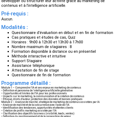
développer ou structurer leur activité grâce au marketing de
contenus et à l’intelligence artificielle.
Pré-requis :
Aucun.
Modalités :
Questionnaire d'évaluation en début et en fin de formation
Cas pratiques et études de cas, Quiz
Horaires : 9h00 à 12h30 et 13h30 à 17h00
Nombre maximum de stagiaires : 8
Formation disponible à distance ou en présentiel
Méthode interactive et intuitive
Support Stagiaire
Assistance téléphonique
Attestation de fin de stage
Questionnaire de fin de formation
Programme détaillé :
Module 1 – Comprendre l’IA et ses enjeux en marketing de contenus
• Définition et panorama de ’intelligence artificielle générative
• Opportunités et limites de l’IA pour les professionnels
• Impacts sur le marketing, la communication et la création de contenus
• Éthique, droits d’auteur, protection des données et bonnes pratiques
Module 2 – Analyse de marché, stratégie de marketing de contenus assistées par IA
• Analyse de marché et de la concurrence avec l’aide de l’IA
• Identification des tendances, opportunités et attentes clients
• Création de profils marketing assistée par l’IA
• Clarification des objectifs business (visibilité, leads, ventes)
• Définition du positionnement et de la proposition de valeur