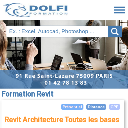
Nos Formations
Ressources
Financement
Évaluations
Nous contacter
Formation Revit
Distance
Présentiel
CPF
Revit Architecture Toutes les bases