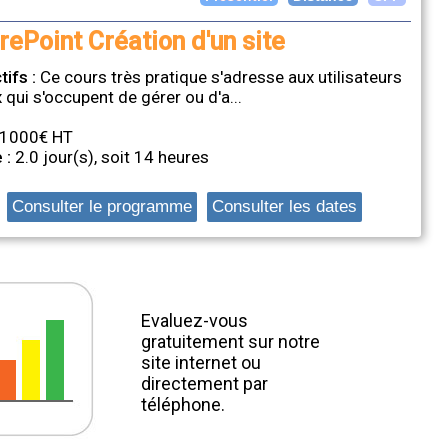
rePoint Création d'un site
La plupart de nos
tifs :
Ce cours très pratique s'adresse aux utilisateurs
formations sont
 qui s'occupent de gérer ou d'a...
éligibles au compte
personnel de
1000€ HT
formation.
 :
2.0 jour(s), soit 14 heures
Consulter le programme
Consulter les dates