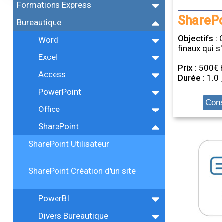
Formations Express
SharePo
Bureautique
Objectifs :
Word
finaux qui s
Excel
Prix :
500€ 
Access
Durée :
1.0 
PowerPoint
Cons
Office
SharePoint
SharePoint Utilisateur
SharePoint Création d'un site
PowerBI
Divers Bureautique