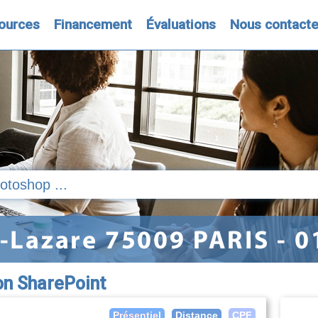
ources
Financement
Évaluations
Nous contacte
on SharePoint
Distance
Présentiel
CPF