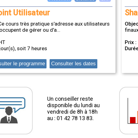
int Utilisateur
Sha
197 modules de
Ce cours très pratique s'adresse aux utilisateurs
Objec
formation
'occupent de gérer ou d'a...
finaux
HT
Prix :
jour(s), soit 7 heures
Durée
ulter le programme
Consulter les dates