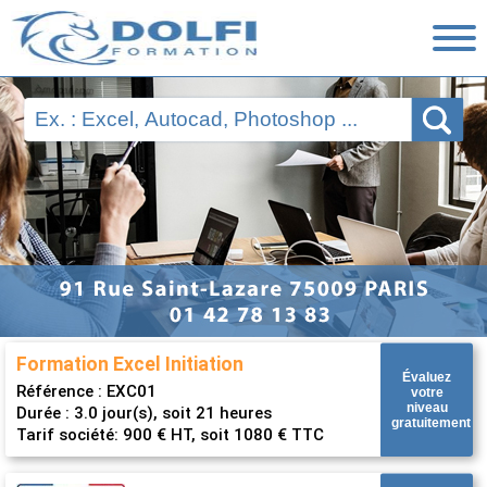
Nos Formations
Ressources
Financement
Évaluations
Nous contacter
Formation Excel Initiation
Évaluez
Référence :
EXC01
votre
niveau
Durée : 3.0 jour(s), soit 21 heures
gratuitement
Tarif société: 900 € HT, soit 1080 € TTC